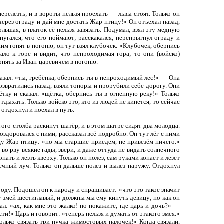
ерелезть; и в вороты нельзя проехать — львы стоят. Только он
через ограду и дай мне достать Жар-птицу!» Он отъехал назад,
льшая; в платок её нельзя завязать. Подумал, взял эту медную
спугался, что его поймают; расскакался, перепрыгнул ограду и
ним гонят в погоню; он тут взял клубочек. «Клубочек, обернись
ало к горе и видит, что непроходимая гора; то они (войско)
 опять за Иван-царевичем в погоню.
сказал: «ты, гребёнка, обернись ты в непроходимый лес!» — Она
озвратились назад, взяли топоры и прорубили себе дорогу. Они
ётку и сказал: «щётка, обернись ты в огненную реку!» Только
отдыхать. Только войско это, кто из людей не кинется, то сейчас
 отдохнул и поехал в путь.
того столба раскинут шатёр, и в этом шатре сидят два молодца.
оздоровался с ними, рассказал всё подробно. Он тут лёг с ними
тцу Жар-птицу: «но мы старшие приедем, не привезём ничего.»
м во рву всякие гады, звери, и даже оттуда не видать солнечного
опать и лезть кверху. Только он полез, сам руками копает и лезет
ечный луч. Только он дальше полез и вылез наружу. Отдохнул
роду. Подошел он к народу и спрашивает: «что это такое значит
 змей шестиглавый, и должны мы ему кинуть девицу; но как он
л: «ах, как мне это жалко! но покажите, где царь и дочь?» —
ти!» Царь и говорит: «теперь нельзя и думать от этакого змея.»
олько связать три пучка жимостовых палочек!» Когда связали,