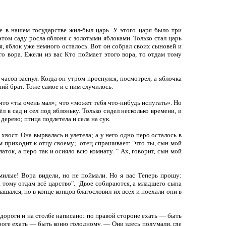
е в нашем государстве жил-был царь. У этого царя было три
том саду росла яблоня с золотыми яблоками. Только стал царь
, яблок уже немного осталось. Вот он собрал своих сыновей и
го вора. Ежели из вас Кто поймает этого вора, то отдам тому
часов заснул. Когда он утром проснулся, посмотрел, а яблочка
ий брат. Тоже самое и с ним случилось.
 что «ты очень мал»; что «может тебя что-нибудь испугать». Но
л в сад и сел под яблоньку. Только сидел несколько времени, и
дерево; птица подлетела и села на сук.
 хвост. Она вырвалась и улетела; а у него одно перо осталось в
ром приходит к отцу своему; отец спрашивает: "что ты, сын мой
латок, а перо так и осияло всю комнату. " Ах, говорит, сын мой
 милые! Вора видели, но не поймали. Но я вас Теперь прошу:
, тому отдам всё царство". Двое собираются, а младшего сына
лашался, но в конце концов благословил их всех и поехали они в
и дороги и на столбе написано: по правой стороне ехать — быть
роге ехать — быть коню голодному. — Они здесь подумали, где