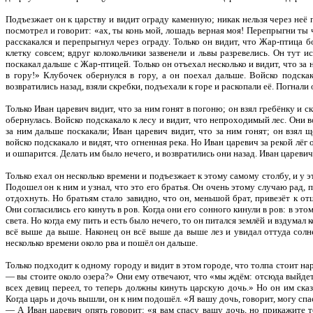
Подъезжает он к царству и видит ограду каменную; никак нельзя через неё п
посмотрел и говорит: «ах, ты конь мой, лошадь верная моя! Перепрыгни ты 
расскакался и перепрыгнул через ограду. Только он видит, что Жар-птица бо
клетку совсем; вдруг колокольчики зазвенели и львы разревелись. Он тут и
поскакал дальше с Жар-птицей. Только он отъехал несколько и видит, что за 
в гору!» Клубочек обернулся в гору, а он поехал дальше. Войско подскак
возвратились назад, взяли скребки, подъехали к горе и раскопали её. Погнали
Только Иван царевич видит, что за ним гонят в погоню; он взял гребёнку и 
обернулась. Войско подскакало к лесу и видит, что непроходимый лес. Они в
за ним дальше поскакали; Иван царевич видит, что за ним гонят; он взял щ
войско подскакало и видят, что огненная река. Но Иван царевич за рекой лёг 
и ошпарится. Делать им было нечего, и возвратились они назад. Иван царевич
Только ехал он несколько времени и подъезжает к этому самому столбу, и у э
Подошел он к ним и узнал, что это его братья. Он очень этому случаю рад, п
отдохнуть. Но братьям стало завидно, что он, меньшой брат, привезёт к о
Они согласились его кинуть в ров. Когда они его сонного кинули в ров: в это
света. Но когда ему пить и есть было нечего, то он питался землёй и вздумал к
всё выше да выше. Наконец он всё выше да выше лез и увидал оттуда солн
несколько времени около рва и пошёл он дальше.
Только подходит к одному городу и видит в этом городе, что толпа стоит на
— вы стоите около озера?» Они ему отвечают, что «мы ждём: отсюда выйдет
всех девиц переел, то теперь должны кинуть царскую дочь.» Но он им сказа
Когда царь и дочь вышли, он к ним подошёл. «Я вашу дочь, говорит, могу спас
— А Иван царевич опять говорит: «я вам спасу вашу дочь, но прикажите т