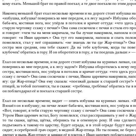
кому ехать. Меньшой брат по правой поехал; а те двое поехали по этим доро
Наконец меньшой брат ехал несколько времени и на дороге стоит избушка на
«избушка, избушка! повернись ко мне передом, а к лесу задом!» Избушка обо
баба-яга, костяная нога, нос упёрла в потолок и кричит оттуда: «что здесь
старую чертовку ссажу с печки!» Она сама соскочила с печки и стала его пр
и говорит: «чем ты на меня закричала, ты бы лучше накормила, напоила и с
говорит: «я Иван царевич.» Она тут его накормила, напоила и спать поло
помолился, стал у неё спрашивать: «не знаешь ли ты где Жар-птица?» Она
сестра моя средняя, она тебе скажет. Да на́ тебе клубочик, когда ты пов
клубочек! обратись в гору. И он оборотится в гору, а ты поедешь дальше.» — 
Ехал он несколько времени, и на дороге стоит избушка на куриных лапках, с
повернись ко мне передом, а к лесу задом!» Избушка оборотилась к нему пер
сестра, костяная нога, нос упёрла в потолок и кричит оттуда: «что здесь р
ссажу с печки!» Она сама соскочила с печки, Ивана царевича накормила, нап
ягу: где Жар-птица? Она ему сказала: «поезжай дальше к старшей сестре!» 
птицей, за тобой погонятся, ты и скажи: «гребёнка, гребёнка! обратись ты в
он поблагодарил её и поехал к старшей сестре.
Ехал он несколько времени; видит — опять избушка на куриных лапках. «И
Взошёл он в избушку; на печке лежит баба-яга, костяная нога, нос упёрла в
«Вот, говорит, я тебя старую чертовку ссажу с печки!» Она сама соскочила 
Утром Иван царевич встал, Богу помолился; стал расспрашивать у неё о Жар-
то ты скажи, щётка, щётка, обернись ты в огненную реку. И она сделает
подъезжать к такому-то царству, будет ограда, и в этой ограде будут ворот
сидит; в серебреной грач сидит; в медной Жар-птица. Но ты помни, не бери 
дверку и вынь Жар-птицу и завяжи её в платок.» Иван царевич поблагодарил е