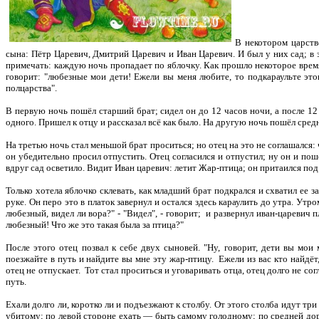
В некотором царств
сына: Пётр Царевич, Дмитрий Царевич и Иван Царевич. И был у них сад; в э
примечать: каждую ночь пропадает по яблочку. Как прошло некоторое время
говорит: "любезные мои дети! Ежели вы меня любите, то подкараульте это
полцарства".
В первую ночь пошёл старший брат; сидел он до 12 часов ночи, а после 12 
одного. Пришел к отцу и рассказал всё как было. На другую ночь пошёл средн
На третью ночь стал меньшой брат проситься; но отец на это не соглашался:
он убедительно просил отпустить. Отец согласился и отпустил; ну он и пошё
вдруг сад осветило. Видит Иван царевич: летит Жар-птица; он притаился под 
Только хотела яблочко склевать, как младший брат подкрался и схватил ее за
руке. Он перо это в платок завернул и остался здесь караулить до утра. Ут
любезный, видел ли вора?" - "Видел", - говорит; и развернул иван-царевич п
любезный! Что же это такая была за птица?"
После этого отец позвал к себе двух сыновей. "Ну, говорит, дети вы мои
поезжайте в путь и найдите вы мне эту жар-птицу. Ежели из вас кто найдёт
отец не отпускает. Тот стал проситься и уговаривать отца, отец долго не сог
путь.
Ехали долго ли, коротко ли и подъезжают к столбу. От этого столба идут тр
убитому; по левой стороне ехать — быть самому голодному; по средней до