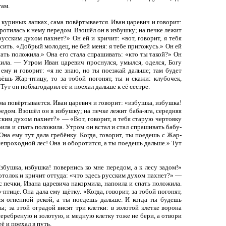
гам.
 куриных лапках, сама повёртывается. Иван царевич и говорит:
ротилась к нему передом. Взошёл он в избушку; на печке лежит
 русским духом пахнет?» Он ей и кричит: «вот, говорит, я тебя
осить. «Добрый молодец, не бей меня: я тебе пригожусь.» Он ей
пать положила.» Она его стала спрашивать: «кто ты такой?» Он
жила. — Утром Иван царевич проснулся, умылся, оделся, Богу
 ему и говорит: «я не знаю, но ты поезжай дальше; там будет
езёшь Жар-птицу, то за тобой погонят, ты и скажи: клубочек,
Тут он поблагодарил её и поехал дальше к её сестре.
ама повёртывается. Иван царевич и говорит: «избушка, избушка!
едом. Взошёл он в избушку; на печке лежит баба-яга, середняя
усским духом пахнет?» — «Вот, говорит, я тебя старую чертовку
оила и спать положила. Утром он встал и стал спрашивать бабу-
Она ему тут дала гребёнку. Когда, говорит, ты поедешь с Жар-
 непроходной лес! Она и оборотится, а ты поедешь дальше.» Тут
збушка, избушка! повернись ко мне передом, а к лесу задом!»
 потолок и кричит оттуда: «что здесь русским духом пахнет?» —
с печки, Ивана царевича накормила, напоила и спать положила.
птице. Она дала ему щётку. «Когда, говорит, за тобой погонят,
ся огненной рекой, а ты поедешь дальше. И когда ты будешь
ы; за этой оградой висят три клетки: в золотой клетке ворона
серебреную и золотую, и медную клетку тоже не бери, а отвори
ё и поехал в путь.