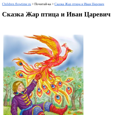
Children.flowtime.ru
> Почитай-ка >
Сказка Жар птица и Иван Царевич
Сказка Жар птица и Иван Царевич