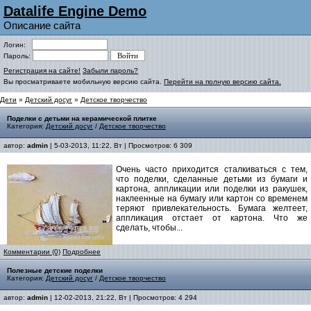
Datalife Engine Demo
Описание сайта
Логин:
Пароль:
Регистрация на сайте!
Забыли пароль?
Вы просматриваете мобильную версию сайта.
Перейти на полную версию сайта.
Дети
»
Детский досуг
»
Детское творчество
Поделки с детьми на керамической плитке
Категория:
Детский досуг
/
Детское творчество
автор:
admin
| 5-03-2013, 11:22, Вт | Просмотров: 6 309
Очень часто приходится сталкиваться с тем,
что поделки, сделанные детьми из бумаги и
картона, аппликации или поделки из ракушек,
наклеенные на бумагу или картон со временем
теряют привлекательность. Бумага желтеет,
аппликация отстает от картона. Что же
сделать, чтобы...
Комментарии (0)
Подробнее
Полезные детские поделки
Категория:
Детский досуг
/
Детское творчество
автор:
admin
| 12-02-2013, 21:22, Вт | Просмотров: 4 294