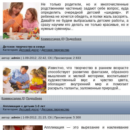
Не только родители, но и многочисленные
родственники частенько задают себе вопрос, куда
определить очередной детский «шедевр». И
ребенка не хочется обидеть, и полки жаль засорять.
Давайте не будем выбрасывать детские работы, а
сразу научим его делать не только красивые, но и
нужные сувениры...
Комментарии (0)
Подробнее
Детское творчество в семье
Категория:
Детский досуг
/
Детское творчество
автор:
admin
| 1-09-2012, 22:42, Сб | Просмотров: 2 833
Известно, что творчество в раннем возрасте
способствует развитию фантазии, образного
мышления и мелкой моторики, воспитывает
художественный вкус и чувство цвета,
обогащает внутренний мир и помогает
раскрыть таланты, заложенные природой...
Комментарии (0)
Подробнее
Аппликация с детьми 1-3 лет
Категория:
Детский досуг
/
Детское творчество
автор:
admin
| 1-09-2012, 21:15, Сб | Просмотров: 5 300
Аппликация — это вырезание и наклеивание