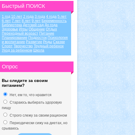
Быстрый ПОИСК
1 год
10 лет
2 года
3 года
4 года
5 лет
6 лет
7 лет
8 лет
9 лет
Беременность
Библиотека
Детский сад
До года
Здоровье
Игры
Общение
Отдых
Переходный возраст
Питание
Планирование
Подросток
Психология
и воспитание
Развитие
Роды
Сказки
Спорт
Творчество
Трудный ребенок
Уход за ребенком
Школа
Опрос
Вы следите за своим
питанием?
Нет, ем то, что нравится
Стараюсь выбирать здоровую
пищу
Строго слежу за своим рационом
Периодически сижу на диетах, но
срываюсь