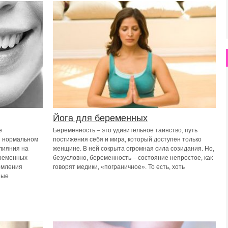
Йога для беременных
е
Беременность – это удивительное таинство, путь
и нормальном
постижения себя и мира, который доступен только
лияния на
женщине. В ней сокрыта огромная сила созидания. Но,
временных
безусловно, беременность – состояние непростое, как
рмления
говорят медики, «пограничное». То есть, хоть
ные