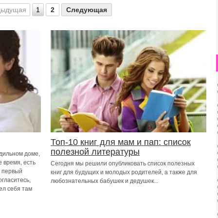
дыдущая
1
2
Следующая
Топ-10 книг для мам и пап: список
полезной литературы
одильном доме,
 время, есть
Сегодня мы решили опубликовать список полезных
а первый
книг для будущих и молодых родителей, а также для
огласитесь,
любознательных бабушек и дедушек...
ел себя там