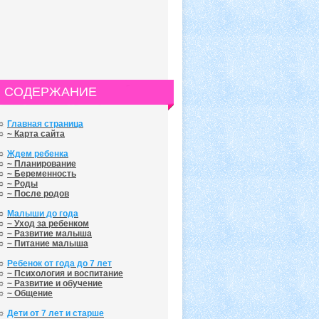
СОДЕРЖАНИЕ
☼
Главная страница
☼
~ Карта сайта
☼
Ждем ребенка
☼
~ Планирование
☼
~ Беременность
☼
~ Роды
☼
~ После родов
☼
Малыши до года
☼
~ Уход за ребенком
☼
~ Развитие малыша
☼
~ Питание малыша
☼
Ребенок от года до 7 лет
☼
~ Психология и воспитание
☼
~ Развитие и обучение
☼
~ Общение
☼
Дети от 7 лет и старше