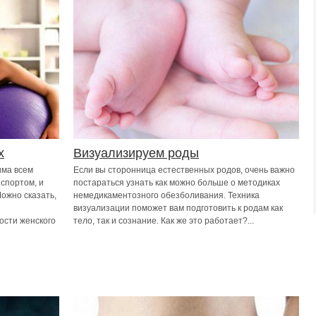
х
Визуализируем роды
има всем
Если вы сторонница естественных родов, очень важно
спортом, и
постараться узнать как можно больше о методиках
Можно сказать,
немедикаментозного обезболивания. Техника
визуализации поможет вам подготовить к родам как
ости женского
тело, так и сознание. Как же это работает?...