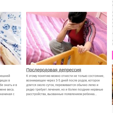
Послеродовая депрессия
внешней
К этому понятию можно отнести не только состояние,
дицах в
возникающее через 3-5 дней после родов, которое
бе знать и в
длится около суток, переживается обычно легко и
мене веса.
редко требует лечения, но и более поздние нервные
 начиная с
расстройства, вызванные появлением ребенка...