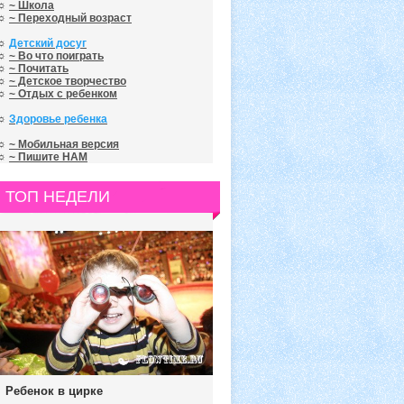
☼
~ Школа
☼
~ Переходный возраст
☼
Детский досуг
☼
~ Во что поиграть
☼
~ Почитать
☼
~ Детское творчество
☼
~ Отдых с ребенком
☼
Здоровье ребенка
☼
~ Мобильная версия
☼
~ Пишите НАМ
ТОП НЕДЕЛИ
Ребенок в цирке